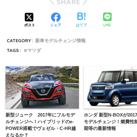
SHARE
LINE
ポスト
シェア
はてブ
CATEGORY :
新車モデルチェンジ情報
TAGS :
マツダ
新型ジューク 2017年にフルモデ
ホンダ 新型N-BOXが20
ルチェンジへ！ハイブリッドのe-
モデルチェンジ！燃費性
POWER搭載でヴェゼル・C-HR越
期等の最新情報
えなるか？